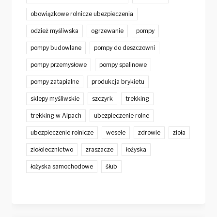
obowiązkowe rolnicze ubezpieczenia
odzież myśliwska
ogrzewanie
pompy
pompy budowlane
pompy do deszczowni
pompy przemysłowe
pompy spalinowe
pompy zatapialne
produkcja brykietu
sklepy myśliwskie
szczyrk
trekking
trekking w Alpach
ubezpieczenie rolne
ubezpieczenie rolnicze
wesele
zdrowie
zioła
ziołolecznictwo
zraszacze
łożyska
łożyska samochodowe
śłub