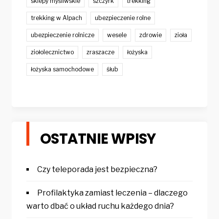
sklepy myśliwskie
szczyrk
trekking
trekking w Alpach
ubezpieczenie rolne
ubezpieczenie rolnicze
wesele
zdrowie
zioła
ziołolecznictwo
zraszacze
łożyska
łożyska samochodowe
śłub
OSTATNIE WPISY
Czy teleporada jest bezpieczna?
Profilaktyka zamiast leczenia – dlaczego
warto dbać o układ ruchu każdego dnia?