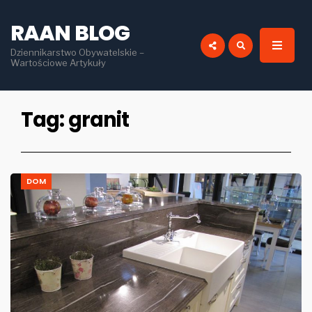
for:
RAAN BLOG
Dziennikarstwo Obywatelskie –
Wartościowe Artykuły
Tag:
granit
DOM