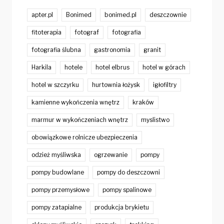
apter.pl
Bonimed
bonimed.pl
deszczownie
fitoterapia
fotograf
fotografia
fotografia ślubna
gastronomia
granit
Harkila
hotele
hotel elbrus
hotel w górach
hotel w szczyrku
hurtownia łożysk
igłofiltry
kamienne wykończenia wnętrz
kraków
marmur w wykończeniach wnętrz
myslistwo
obowiązkowe rolnicze ubezpieczenia
odzież myśliwska
ogrzewanie
pompy
pompy budowlane
pompy do deszczowni
pompy przemysłowe
pompy spalinowe
pompy zatapialne
produkcja brykietu