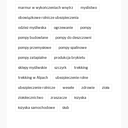
marmur w wykończeniach wnętrz
myslistwo
obowiązkowe rolnicze ubezpieczenia
odzież myśliwska
ogrzewanie
pompy
pompy budowlane
pompy do deszczowni
pompy przemysłowe
pompy spalinowe
pompy zatapialne
produkcja brykietu
sklepy myśliwskie
szczyrk
trekking
trekking w Alpach
ubezpieczenie rolne
ubezpieczenie rolnicze
wesele
zdrowie
zioła
ziołolecznictwo
zraszacze
łożyska
łożyska samochodowe
śłub