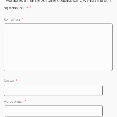
Twój adres e-mail nie zostanie opublikowany.
Wymagane pola
są oznaczone
*
Komentarz
*
Nazwa
*
Adres e-mail
*