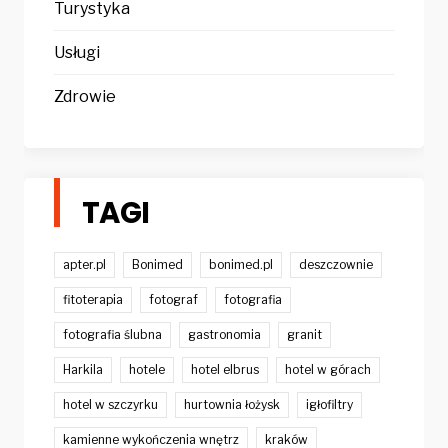
Turystyka
Usługi
Zdrowie
TAGI
apter.pl
Bonimed
bonimed.pl
deszczownie
fitoterapia
fotograf
fotografia
fotografia ślubna
gastronomia
granit
Harkila
hotele
hotel elbrus
hotel w górach
hotel w szczyrku
hurtownia łożysk
igłofiltry
kamienne wykończenia wnętrz
kraków