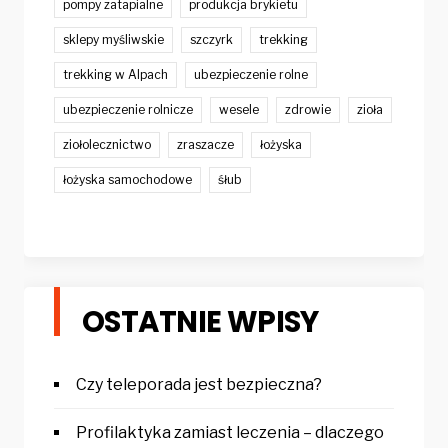
pompy zatapialne
produkcja brykietu
sklepy myśliwskie
szczyrk
trekking
trekking w Alpach
ubezpieczenie rolne
ubezpieczenie rolnicze
wesele
zdrowie
zioła
ziołolecznictwo
zraszacze
łożyska
łożyska samochodowe
śłub
OSTATNIE WPISY
Czy teleporada jest bezpieczna?
Profilaktyka zamiast leczenia – dlaczego