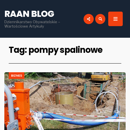
for:
RAAN BLOG
Dziennikarstwo Obywatelskie –
Wartościowe Artykuły
Tag:
pompy spalinowe
BIZNES