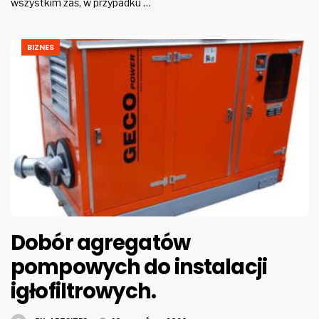
wszystkim zaś, w przypadku …
BIZNES
Dobór agregatów
pompowych do instalacji
igłofiltrowych.