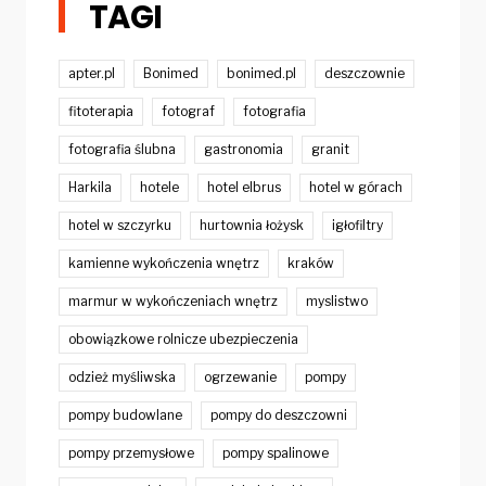
TAGI
apter.pl
Bonimed
bonimed.pl
deszczownie
fitoterapia
fotograf
fotografia
fotografia ślubna
gastronomia
granit
Harkila
hotele
hotel elbrus
hotel w górach
hotel w szczyrku
hurtownia łożysk
igłofiltry
kamienne wykończenia wnętrz
kraków
marmur w wykończeniach wnętrz
myslistwo
obowiązkowe rolnicze ubezpieczenia
odzież myśliwska
ogrzewanie
pompy
pompy budowlane
pompy do deszczowni
pompy przemysłowe
pompy spalinowe