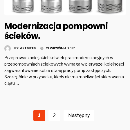
Modernizacja pompowni
ścieków.
BY:
ARTSITES
21 WRZEŚNIA 2017
Przeprowadzanie jakichkolwiek prac modernizacyjnych w
przepompowniach ściekowych wymaga w pierwszej kolejności
zagwarantowanie sobie stałej pracy pomp zastępczych.
Szczególnie w przypadku, kiedy nie ma możliwości skierowania
ciągu …
Stronicowanie
wpisów
1
2
Następny