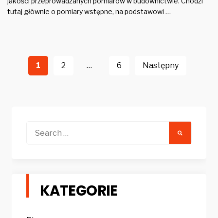
jakości przeprowadzanych pomiarów w budownictwie. Chodzi
tutaj głównie o pomiary wstępne, na podstawowi …
Stronicowanie
wpisów
1
2
…
6
Następny
Search
for:
KATEGORIE