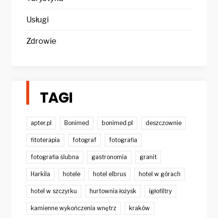
Usługi
Zdrowie
TAGI
apter.pl
Bonimed
bonimed.pl
deszczownie
fitoterapia
fotograf
fotografia
fotografia ślubna
gastronomia
granit
Harkila
hotele
hotel elbrus
hotel w górach
hotel w szczyrku
hurtownia łożysk
igłofiltry
kamienne wykończenia wnętrz
kraków