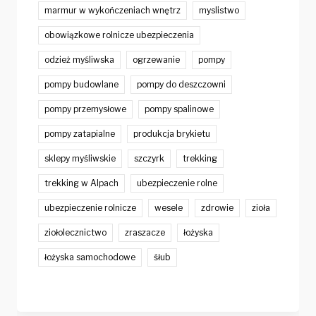
marmur w wykończeniach wnętrz
myslistwo
obowiązkowe rolnicze ubezpieczenia
odzież myśliwska
ogrzewanie
pompy
pompy budowlane
pompy do deszczowni
pompy przemysłowe
pompy spalinowe
pompy zatapialne
produkcja brykietu
sklepy myśliwskie
szczyrk
trekking
trekking w Alpach
ubezpieczenie rolne
ubezpieczenie rolnicze
wesele
zdrowie
zioła
ziołolecznictwo
zraszacze
łożyska
łożyska samochodowe
śłub