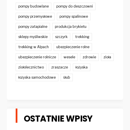
pompy budowlane
pompy do deszczowni
pompy przemysłowe
pompy spalinowe
pompy zatapialne
produkcja brykietu
sklepy myśliwskie
szczyrk
trekking
trekking w Alpach
ubezpieczenie rolne
ubezpieczenie rolnicze
wesele
zdrowie
zioła
ziołolecznictwo
zraszacze
łożyska
łożyska samochodowe
śłub
OSTATNIE WPISY