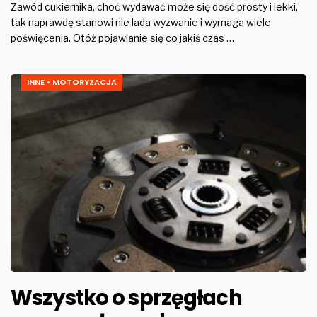
Zawód cukiernika, choć wydawać może się dość prosty i lekki,
tak naprawdę stanowi nie lada wyzwanie i wymaga wiele
poświęcenia. Otóż pojawianie się co jakiś czas …
INNE
•
MOTORYZACJA
Wszystko o sprzęgłach