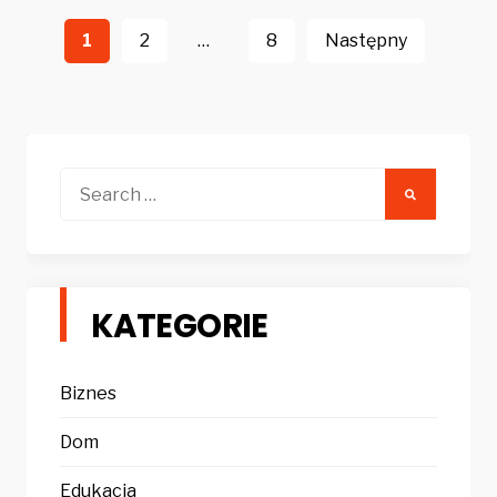
Stronicowanie
wpisów
1
2
…
8
Następny
Search
for:
KATEGORIE
Biznes
Dom
Edukacja