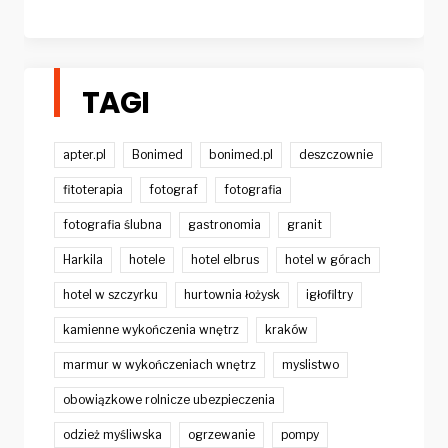
TAGI
apter.pl
Bonimed
bonimed.pl
deszczownie
fitoterapia
fotograf
fotografia
fotografia ślubna
gastronomia
granit
Harkila
hotele
hotel elbrus
hotel w górach
hotel w szczyrku
hurtownia łożysk
igłofiltry
kamienne wykończenia wnętrz
kraków
marmur w wykończeniach wnętrz
myslistwo
obowiązkowe rolnicze ubezpieczenia
odzież myśliwska
ogrzewanie
pompy