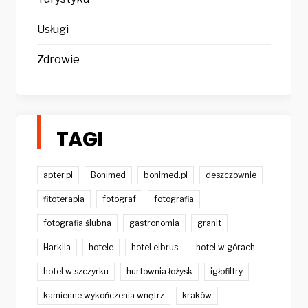
Usługi
Zdrowie
TAGI
apter.pl
Bonimed
bonimed.pl
deszczownie
fitoterapia
fotograf
fotografia
fotografia ślubna
gastronomia
granit
Harkila
hotele
hotel elbrus
hotel w górach
hotel w szczyrku
hurtownia łożysk
igłofiltry
kamienne wykończenia wnętrz
kraków