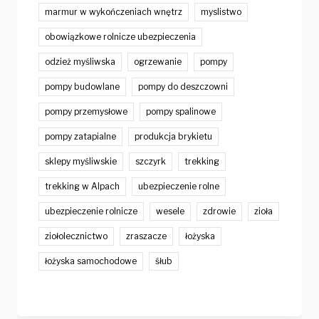
marmur w wykończeniach wnętrz
myslistwo
obowiązkowe rolnicze ubezpieczenia
odzież myśliwska
ogrzewanie
pompy
pompy budowlane
pompy do deszczowni
pompy przemysłowe
pompy spalinowe
pompy zatapialne
produkcja brykietu
sklepy myśliwskie
szczyrk
trekking
trekking w Alpach
ubezpieczenie rolne
ubezpieczenie rolnicze
wesele
zdrowie
zioła
ziołolecznictwo
zraszacze
łożyska
łożyska samochodowe
śłub