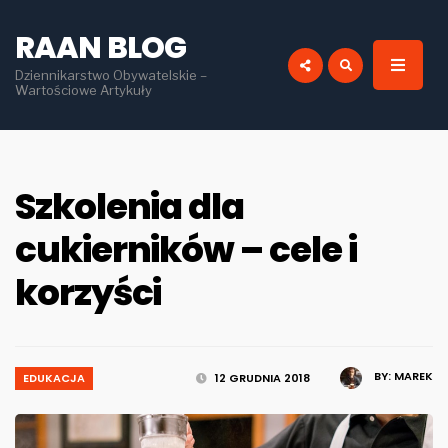
for:
RAAN BLOG
Dziennikarstwo Obywatelskie –
Wartościowe Artykuły
Szkolenia dla
cukierników – cele i
korzyści
BY:
MAREK
EDUKACJA
12 GRUDNIA 2018