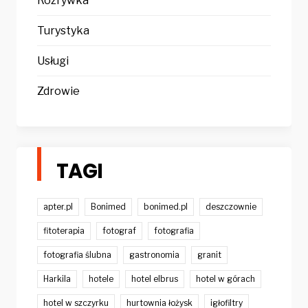
Rozrywka
Turystyka
Usługi
Zdrowie
TAGI
apter.pl
Bonimed
bonimed.pl
deszczownie
fitoterapia
fotograf
fotografia
fotografia ślubna
gastronomia
granit
Harkila
hotele
hotel elbrus
hotel w górach
hotel w szczyrku
hurtownia łożysk
igłofiltry