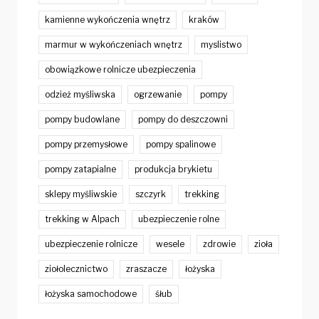
kamienne wykończenia wnętrz
kraków
marmur w wykończeniach wnętrz
myslistwo
obowiązkowe rolnicze ubezpieczenia
odzież myśliwska
ogrzewanie
pompy
pompy budowlane
pompy do deszczowni
pompy przemysłowe
pompy spalinowe
pompy zatapialne
produkcja brykietu
sklepy myśliwskie
szczyrk
trekking
trekking w Alpach
ubezpieczenie rolne
ubezpieczenie rolnicze
wesele
zdrowie
zioła
ziołolecznictwo
zraszacze
łożyska
łożyska samochodowe
śłub