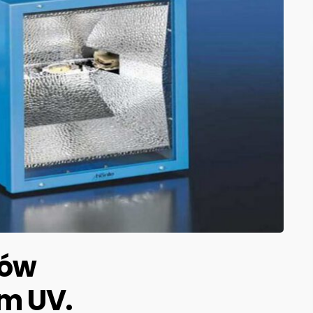
jów
m UV.