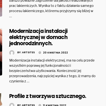
bardzo poważne zagrożenie dla jakości realizowanych
prac lakierniczych. Wynika to z faktu działania samego
procesu lakierniczego, któremu przyjrzymy się bliżej w
…
Modernizacja instalacji
elektrycznej w domach
jednorodzinnych.
BY:
ARTSITES
20 KWIETNIA 2022
Modernizacja instalacji elektrycznej, ma na celu przede
wszystkim poprawę jej funkcjonalności i
bezpieczeństwa użytkowania. Konieczność jej
przeprowadzenia, najczęściej wynika z tego, iż mamy do
czynienia z …
Profile z tworzywa sztucznego.
BY:
ARTSITES
11 KWIETNIA 2022