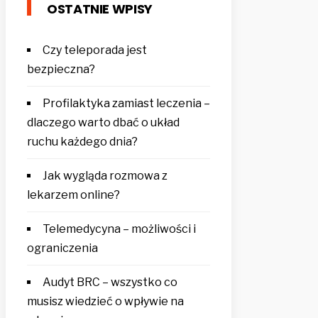
OSTATNIE WPISY
Czy teleporada jest
bezpieczna?
Profilaktyka zamiast leczenia –
dlaczego warto dbać o układ
ruchu każdego dnia?
Jak wygląda rozmowa z
lekarzem online?
Telemedycyna – możliwości i
ograniczenia
Audyt BRC – wszystko co
musisz wiedzieć o wpływie na