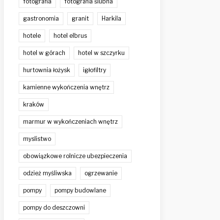
fotografia
fotografia ślubna
gastronomia
granit
Harkila
hotele
hotel elbrus
hotel w górach
hotel w szczyrku
hurtownia łożysk
igłofiltry
kamienne wykończenia wnętrz
kraków
marmur w wykończeniach wnętrz
myslistwo
obowiązkowe rolnicze ubezpieczenia
odzież myśliwska
ogrzewanie
pompy
pompy budowlane
pompy do deszczowni