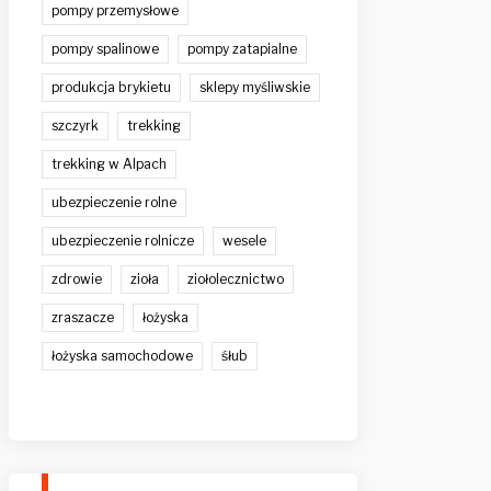
pompy przemysłowe
pompy spalinowe
pompy zatapialne
produkcja brykietu
sklepy myśliwskie
szczyrk
trekking
trekking w Alpach
ubezpieczenie rolne
ubezpieczenie rolnicze
wesele
zdrowie
zioła
ziołolecznictwo
zraszacze
łożyska
łożyska samochodowe
śłub