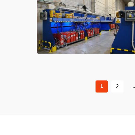
Stronicowanie
1
2
wpisów