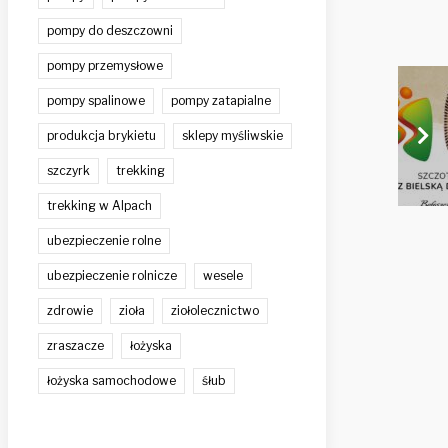
pompy do deszczowni
pompy przemysłowe
pompy spalinowe
pompy zatapialne
produkcja brykietu
sklepy myśliwskie
szczyrk
trekking
trekking w Alpach
ubezpieczenie rolne
ubezpieczenie rolnicze
wesele
zdrowie
zioła
ziołolecznictwo
zraszacze
łożyska
łożyska samochodowe
śłub