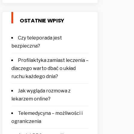
OSTATNIE WPISY
Czy teleporada jest
bezpieczna?
Profilaktyka zamiast leczenia –
dlaczego warto dbać o układ
ruchu każdego dnia?
Jak wygląda rozmowa z
lekarzem online?
Telemedycyna – możliwości i
ograniczenia