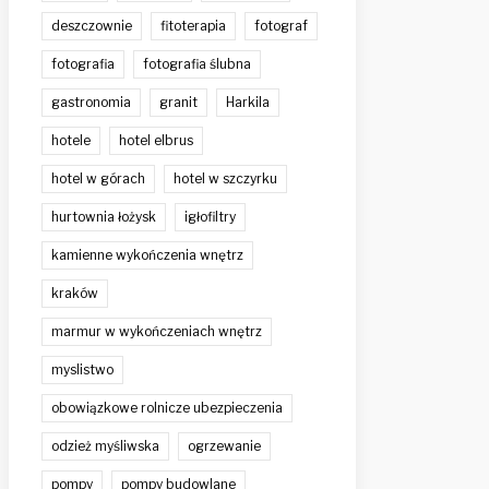
deszczownie
fitoterapia
fotograf
fotografia
fotografia ślubna
gastronomia
granit
Harkila
hotele
hotel elbrus
hotel w górach
hotel w szczyrku
hurtownia łożysk
igłofiltry
kamienne wykończenia wnętrz
kraków
marmur w wykończeniach wnętrz
myslistwo
obowiązkowe rolnicze ubezpieczenia
odzież myśliwska
ogrzewanie
pompy
pompy budowlane