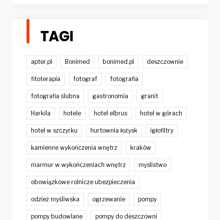
TAGI
apter.pl
Bonimed
bonimed.pl
deszczownie
fitoterapia
fotograf
fotografia
fotografia ślubna
gastronomia
granit
Harkila
hotele
hotel elbrus
hotel w górach
hotel w szczyrku
hurtownia łożysk
igłofiltry
kamienne wykończenia wnętrz
kraków
marmur w wykończeniach wnętrz
myslistwo
obowiązkowe rolnicze ubezpieczenia
odzież myśliwska
ogrzewanie
pompy
pompy budowlane
pompy do deszczowni