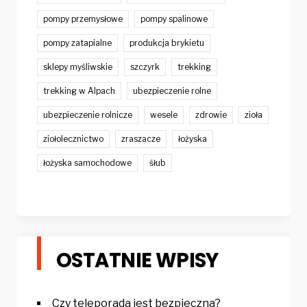
pompy przemysłowe
pompy spalinowe
pompy zatapialne
produkcja brykietu
sklepy myśliwskie
szczyrk
trekking
trekking w Alpach
ubezpieczenie rolne
ubezpieczenie rolnicze
wesele
zdrowie
zioła
ziołolecznictwo
zraszacze
łożyska
łożyska samochodowe
śłub
OSTATNIE WPISY
Czy teleporada jest bezpieczna?