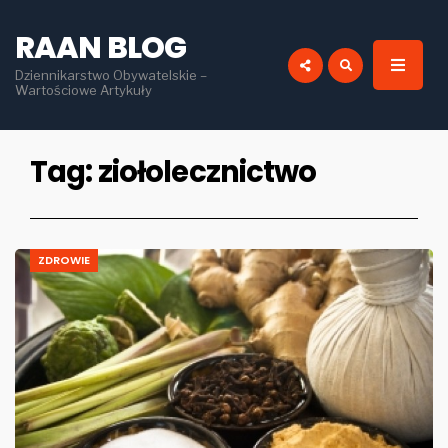
for:
RAAN BLOG
Dziennikarstwo Obywatelskie –
Wartościowe Artykuły
Tag:
ziołolecznictwo
ZDROWIE