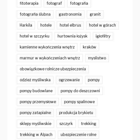
fitoterapia
fotograf
fotografia
fotografia ślubna
gastronomia
granit
Harkila
hotele
hotel elbrus
hotel w górach
hotel w szczyrku
hurtownia łożysk
igłofiltry
kamienne wykończenia wnętrz
kraków
marmur w wykończeniach wnętrz
myslistwo
obowiązkowe rolnicze ubezpieczenia
odzież myśliwska
ogrzewanie
pompy
pompy budowlane
pompy do deszczowni
pompy przemysłowe
pompy spalinowe
pompy zatapialne
produkcja brykietu
sklepy myśliwskie
szczyrk
trekking
trekking w Alpach
ubezpieczenie rolne