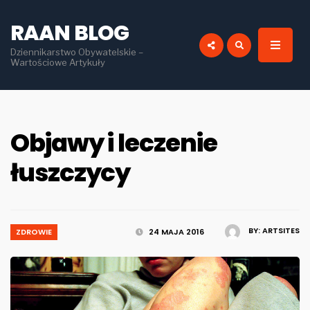
for:
RAAN BLOG
Dziennikarstwo Obywatelskie –
Wartościowe Artykuły
Objawy i leczenie
łuszczycy
BY:
ARTSITES
ZDROWIE
24 MAJA 2016