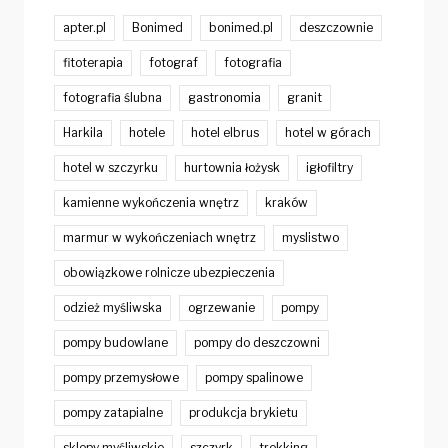
apter.pl
Bonimed
bonimed.pl
deszczownie
fitoterapia
fotograf
fotografia
fotografia ślubna
gastronomia
granit
Harkila
hotele
hotel elbrus
hotel w górach
hotel w szczyrku
hurtownia łożysk
igłofiltry
kamienne wykończenia wnętrz
kraków
marmur w wykończeniach wnętrz
myslistwo
obowiązkowe rolnicze ubezpieczenia
odzież myśliwska
ogrzewanie
pompy
pompy budowlane
pompy do deszczowni
pompy przemysłowe
pompy spalinowe
pompy zatapialne
produkcja brykietu
sklepy myśliwskie
szczyrk
trekking