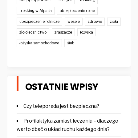
trekking w Alpach
ubezpieczenie rolne
ubezpieczenie rolnicze
wesele
zdrowie
zioła
ziołolecznictwo
zraszacze
łożyska
łożyska samochodowe
śłub
OSTATNIE WPISY
Czy teleporada jest bezpieczna?
Profilaktyka zamiast leczenia – dlaczego
warto dbać o układ ruchu każdego dnia?