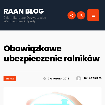
for:
RAAN BLOG
Dziennikarstwo Obywatelskie –
Wartościowe Artykuły
Obowiązkowe
ubezpieczenie rolników
BY:
ARTSITES
BIZNES
2 GRUDNIA 2018