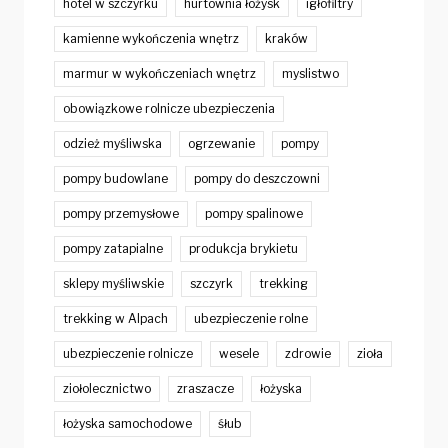
hotel w szczyrku
hurtownia łożysk
igłofiltry
kamienne wykończenia wnętrz
kraków
marmur w wykończeniach wnętrz
myslistwo
obowiązkowe rolnicze ubezpieczenia
odzież myśliwska
ogrzewanie
pompy
pompy budowlane
pompy do deszczowni
pompy przemysłowe
pompy spalinowe
pompy zatapialne
produkcja brykietu
sklepy myśliwskie
szczyrk
trekking
trekking w Alpach
ubezpieczenie rolne
ubezpieczenie rolnicze
wesele
zdrowie
zioła
ziołolecznictwo
zraszacze
łożyska
łożyska samochodowe
śłub