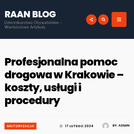
for:
RAAN BLOG
Dziennikarstwo Obywatelskie –
Wartościowe Artykuły
Profesjonalna pomoc
drogowa w Krakowie –
koszty, usługi i
procedury
BY:
ADMIN
MOTORYZACJA
17 LUTEGO 2024