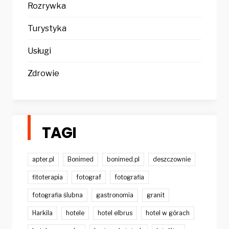
Rozrywka
Turystyka
Usługi
Zdrowie
TAGI
apter.pl
Bonimed
bonimed.pl
deszczownie
fitoterapia
fotograf
fotografia
fotografia ślubna
gastronomia
granit
Harkila
hotele
hotel elbrus
hotel w górach