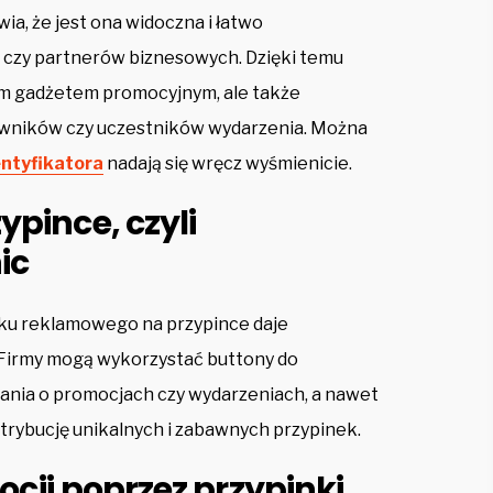
ia, że jest ona widoczna i łatwo
 czy partnerów biznesowych. Dzięki temu
ym gadżetem promocyjnym, ale także
owników czy uczestników wydarzenia. Można
entyfikatora
nadają się wręcz wyśmienicie.
pince, czyli
ic
ku reklamowego na przypince daje
 Firmy mogą wykorzystać buttony do
nia o promocjach czy wydarzeniach, a nawet
strybucję unikalnych i zabawnych przypinek.
cji poprzez przypinki