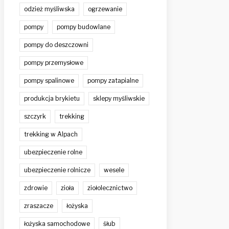
odzież myśliwska
ogrzewanie
pompy
pompy budowlane
pompy do deszczowni
pompy przemysłowe
pompy spalinowe
pompy zatapialne
produkcja brykietu
sklepy myśliwskie
szczyrk
trekking
trekking w Alpach
ubezpieczenie rolne
ubezpieczenie rolnicze
wesele
zdrowie
zioła
ziołolecznictwo
zraszacze
łożyska
łożyska samochodowe
śłub