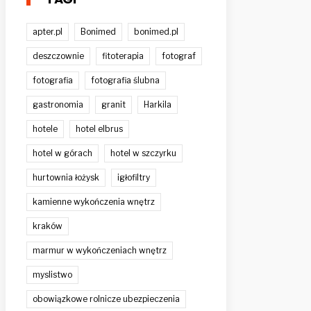
apter.pl
Bonimed
bonimed.pl
deszczownie
fitoterapia
fotograf
fotografia
fotografia ślubna
gastronomia
granit
Harkila
hotele
hotel elbrus
hotel w górach
hotel w szczyrku
hurtownia łożysk
igłofiltry
kamienne wykończenia wnętrz
kraków
marmur w wykończeniach wnętrz
myslistwo
obowiązkowe rolnicze ubezpieczenia