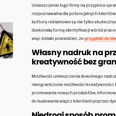
Umieszczenie logo firmy na przypince spraw
rozpoznawalna dla potencjalnych klientów
buttony reklamowe są nie tylko skuteczn
doskonałą formą identyfikacji wśród prac
więc śmiało powiedzieć, że
przypinki do id
Własny nadruk na przy
kreatywność bez gran
Możliwość umieszczenia dowolnego nadru
nieograniczone możliwości kreatywności.
promowania nowych produktów, informowa
do budowania więzi z klientami poprzez dy
Niedrogi sposób promo