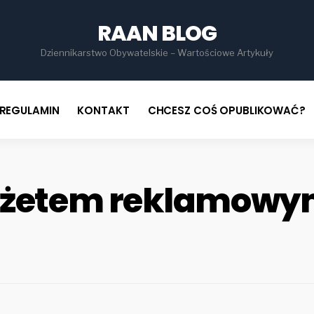
for
RAAN BLOG
Dziennikarstwo Obywatelskie – Wartościowe Artykuły
REGULAMIN
KONTAKT
CHCESZ COŚ OPUBLIKOWAĆ?
dżetem reklamowy