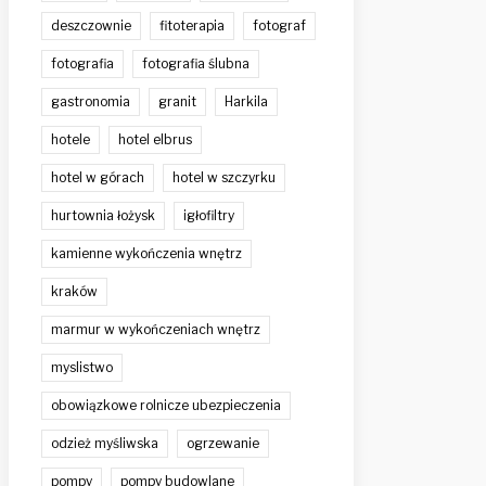
deszczownie
fitoterapia
fotograf
fotografia
fotografia ślubna
gastronomia
granit
Harkila
hotele
hotel elbrus
hotel w górach
hotel w szczyrku
hurtownia łożysk
igłofiltry
kamienne wykończenia wnętrz
kraków
marmur w wykończeniach wnętrz
myslistwo
obowiązkowe rolnicze ubezpieczenia
odzież myśliwska
ogrzewanie
pompy
pompy budowlane