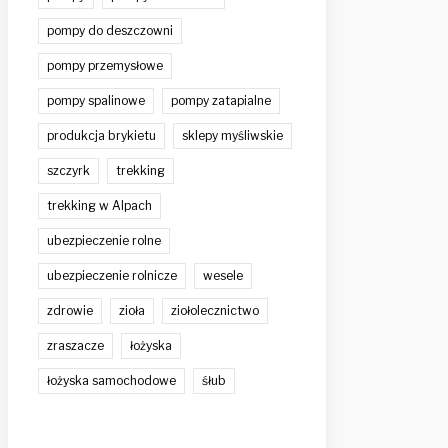
pompy do deszczowni
pompy przemysłowe
pompy spalinowe
pompy zatapialne
produkcja brykietu
sklepy myśliwskie
szczyrk
trekking
trekking w Alpach
ubezpieczenie rolne
ubezpieczenie rolnicze
wesele
zdrowie
zioła
ziołolecznictwo
zraszacze
łożyska
łożyska samochodowe
śłub