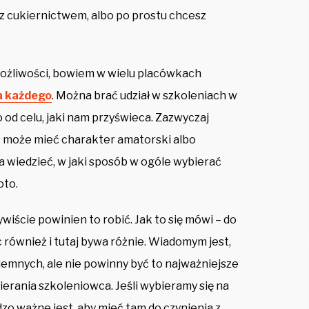
z cukiernictwem, albo po prostu chcesz
możliwości, bowiem w wielu placówkach
la każdego
. Można brać udział w szkoleniach w
od celu, jaki nam przyświeca. Zazwyczaj
 może mieć charakter amatorski albo
wiedzieć, w jaki sposób w ogóle wybierać
oto.
ywiście powinien to robić. Jak to się mówi – do
 również i tutaj bywa różnie. Wiadomym jest,
zyjemnych, ale nie powinny być to najważniejsze
erania szkoleniowca. Jeśli wybieramy się na
rdzo ważne jest, aby mieć tam do czynienia z