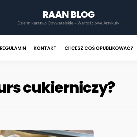
for
RAAN BLOG
Dziennikarstwo Obywatelskie – Wartościowe Artykuły
REGULAMIN
KONTAKT
CHCESZ COŚ OPUBLIKOWAĆ?
rs cukierniczy?