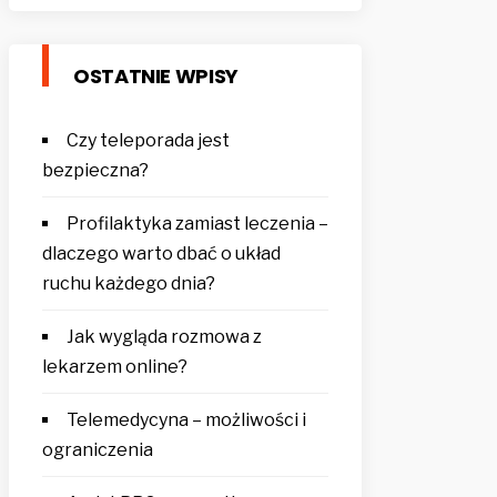
OSTATNIE WPISY
Czy teleporada jest
bezpieczna?
Profilaktyka zamiast leczenia –
dlaczego warto dbać o układ
ruchu każdego dnia?
Jak wygląda rozmowa z
lekarzem online?
Telemedycyna – możliwości i
ograniczenia