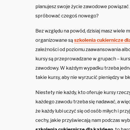
planujesz swoje życie zawodowe powiązać 
spróbować czegoś nowego?
Bez względu na powód, dzisiaj masz wiele 
organizowane są
szkolenia cukiernicze d
zależności od poziomu zaawansowania albo 
kursy są przeprowadzane w grupach – kurs
zawodowy. W każdym wypadku trzeba jedna 
takie kursy, aby nie wyrzucić pieniędzy w bł
Niestety nie każdy, kto oferuje kursy rzecz
każdego zawodu trzeba się nadawać, a więc
że każdy lubi uczyć się od osób miłych i pr
cechy, jakie przyświecają nam podczas wybi
szkolenia cukiernicze dla każdego
, to ba