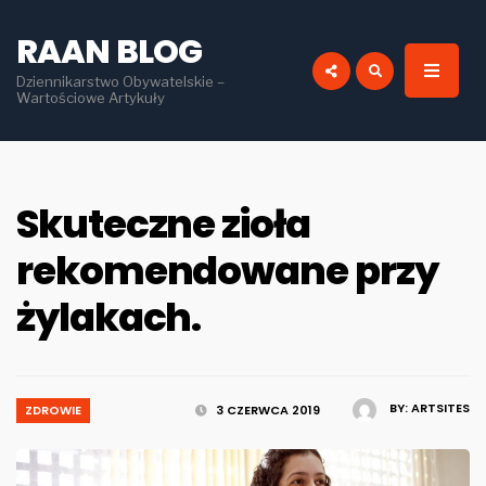
for:
RAAN BLOG
Dziennikarstwo Obywatelskie –
Wartościowe Artykuły
Skuteczne zioła
rekomendowane przy
żylakach.
BY:
ARTSITES
ZDROWIE
3 CZERWCA 2019