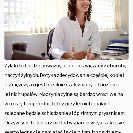
Żylaki to bardzo poważny problem związany z chorobą
naczyń żylnych. Dotyka zdecydowanie częściej kobiet
niż mężczyzn i jest on silnie uzależniony od poziomu
letnich upałów. Naczynia żylne są bardzo wrażliwe na
wzrosty temperatur, toteż przy letnich upałach,
zalecane będzie schładzanie stóp zimnym prysznicem.
Oczywiście to jedna z metod wsparcia w tym zakresie.
Warto jednakże pamiętać także o tym, iż znajdziemy