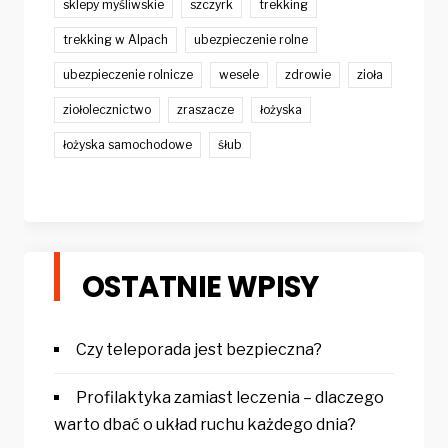
sklepy myśliwskie
szczyrk
trekking
trekking w Alpach
ubezpieczenie rolne
ubezpieczenie rolnicze
wesele
zdrowie
zioła
ziołolecznictwo
zraszacze
łożyska
łożyska samochodowe
śłub
OSTATNIE WPISY
Czy teleporada jest bezpieczna?
Profilaktyka zamiast leczenia – dlaczego
warto dbać o układ ruchu każdego dnia?