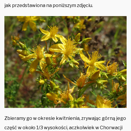
jak przedstawiona na poniższym zdjęciu.
Zbieramy go w okresie kwitnienia, zrywając górną jego
część w około 1/3 wysokości, aczkolwiek w Chorwacji