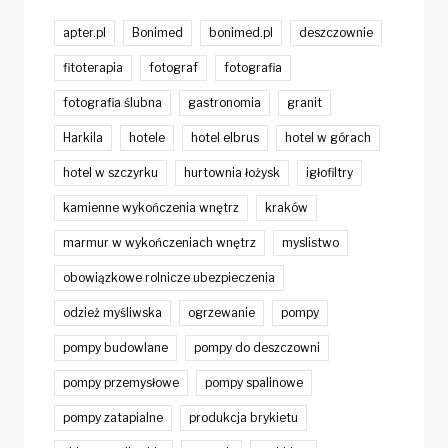
apter.pl
Bonimed
bonimed.pl
deszczownie
fitoterapia
fotograf
fotografia
fotografia ślubna
gastronomia
granit
Harkila
hotele
hotel elbrus
hotel w górach
hotel w szczyrku
hurtownia łożysk
igłofiltry
kamienne wykończenia wnętrz
kraków
marmur w wykończeniach wnętrz
myslistwo
obowiązkowe rolnicze ubezpieczenia
odzież myśliwska
ogrzewanie
pompy
pompy budowlane
pompy do deszczowni
pompy przemysłowe
pompy spalinowe
pompy zatapialne
produkcja brykietu