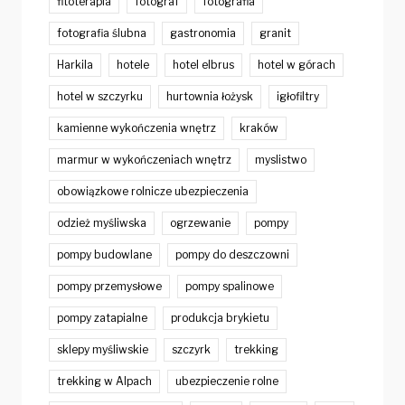
fitoterapia
fotograf
fotografia
fotografia ślubna
gastronomia
granit
Harkila
hotele
hotel elbrus
hotel w górach
hotel w szczyrku
hurtownia łożysk
igłofiltry
kamienne wykończenia wnętrz
kraków
marmur w wykończeniach wnętrz
myslistwo
obowiązkowe rolnicze ubezpieczenia
odzież myśliwska
ogrzewanie
pompy
pompy budowlane
pompy do deszczowni
pompy przemysłowe
pompy spalinowe
pompy zatapialne
produkcja brykietu
sklepy myśliwskie
szczyrk
trekking
trekking w Alpach
ubezpieczenie rolne