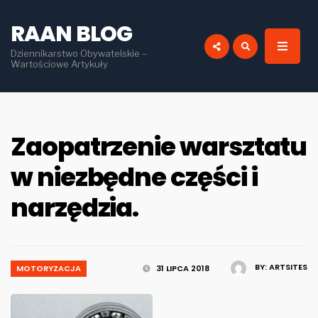
for:
RAAN BLOG
Dziennikarstwo Obywatelskie –
Wartościowe Artykuły
Zaopatrzenie warsztatu
w niezbędne części i
narzędzia.
BY:
ARTSITES
MOTORYZACJA
31 LIPCA 2018