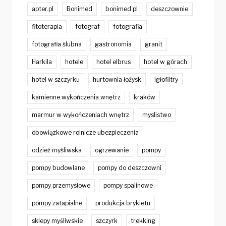
apter.pl
Bonimed
bonimed.pl
deszczownie
fitoterapia
fotograf
fotografia
fotografia ślubna
gastronomia
granit
Harkila
hotele
hotel elbrus
hotel w górach
hotel w szczyrku
hurtownia łożysk
igłofiltry
kamienne wykończenia wnętrz
kraków
marmur w wykończeniach wnętrz
myslistwo
obowiązkowe rolnicze ubezpieczenia
odzież myśliwska
ogrzewanie
pompy
pompy budowlane
pompy do deszczowni
pompy przemysłowe
pompy spalinowe
pompy zatapialne
produkcja brykietu
sklepy myśliwskie
szczyrk
trekking