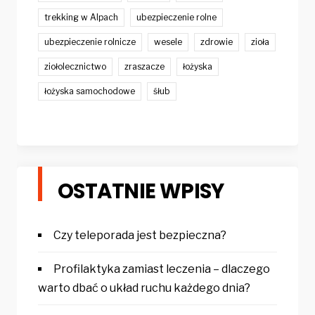
trekking w Alpach
ubezpieczenie rolne
ubezpieczenie rolnicze
wesele
zdrowie
zioła
ziołolecznictwo
zraszacze
łożyska
łożyska samochodowe
śłub
OSTATNIE WPISY
Czy teleporada jest bezpieczna?
Profilaktyka zamiast leczenia – dlaczego
warto dbać o układ ruchu każdego dnia?