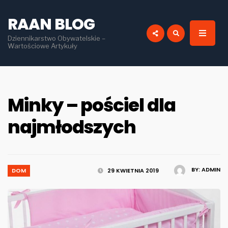
for:
RAAN BLOG
Dziennikarstwo Obywatelskie –
Wartościowe Artykuły
Minky – pościel dla
najmłodszych
BY:
ADMIN
DOM
29 KWIETNIA 2019