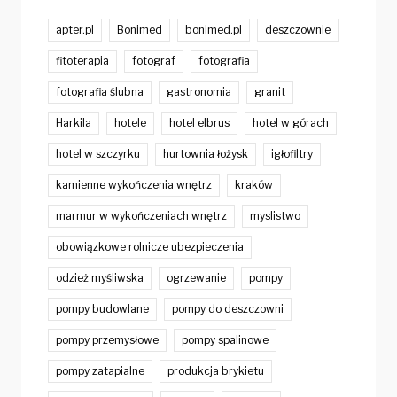
apter.pl
Bonimed
bonimed.pl
deszczownie
fitoterapia
fotograf
fotografia
fotografia ślubna
gastronomia
granit
Harkila
hotele
hotel elbrus
hotel w górach
hotel w szczyrku
hurtownia łożysk
igłofiltry
kamienne wykończenia wnętrz
kraków
marmur w wykończeniach wnętrz
myslistwo
obowiązkowe rolnicze ubezpieczenia
odzież myśliwska
ogrzewanie
pompy
pompy budowlane
pompy do deszczowni
pompy przemysłowe
pompy spalinowe
pompy zatapialne
produkcja brykietu