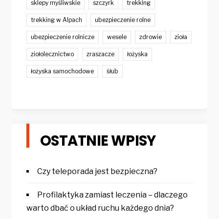
sklepy myśliwskie
szczyrk
trekking
trekking w Alpach
ubezpieczenie rolne
ubezpieczenie rolnicze
wesele
zdrowie
zioła
ziołolecznictwo
zraszacze
łożyska
łożyska samochodowe
śłub
OSTATNIE WPISY
Czy teleporada jest bezpieczna?
Profilaktyka zamiast leczenia – dlaczego
warto dbać o układ ruchu każdego dnia?